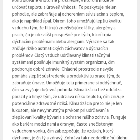
kontrolované vnútorné prostredie, v ktorom môžete
určovať teplotu a úroveň vlhkosti. To poskytuje nielen
pohodlie, ale zabraňuje aj ochoreniam súvisiacim s teplom,
ako je napríklad úpal. Okrem toho umožňujú lepšiu kvalitu
vzduchu tým, že filtrujú znečisťujúce látky, alergény a
prach, čo je obzvlášť prospešné pre tých, ktorí trpia
dýchacími problémami alebo alergiami. Výrazne sa tak
znižuje riziko astmatických záchvatov a dýchacích
problémov. Čistý vzduch udržiavaný klimatizačnými
systémami posilňuje imunitný systém organizmu, čím
podporuje dobré zdravie. Chladné prostredie navyše
pomáha zlepšiť sústredenie a produktivitu práce tým, že
zabraňuje únave. Umožňuje telu primerane si oddýchnuť,
čím sa zvyšuje duševná pohoda. Klimatizácia tiež odrádza
parazity a hmyz tým, že udržiava nízku teplotu, čím znižuje
potenciálne zdravotné riziká. Klimatizácia preto nie je len
luxusom, ale nevyhnutným prvkom pri udržiavaní a
zlepšovaní kvality bývania a ochrane nášho zdravia. Funguje
ako bariéra medzi nami a drsným, často znečisteným
vzduchom vonku, čím zabezpečuje, že vzduch, ktorý
dýchame, je čistý a zdravý. Zohráva tak neoddeliteľnú úlohu