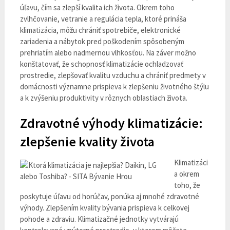
úľavu, čím sa zlepší kvalita ich života. Okrem toho
zvlhčovanie, vetranie a regulácia tepla, ktoré prináša
klimatizácia, môžu chrániť spotrebiče, elektronické
zariadenia a nábytok pred poškodením spôsobeným
prehriatím alebo nadmernou vlhkosťou. Na záver možno
konštatovať, že schopnosť klimatizácie ochladzovať
prostredie, zlepšovať kvalitu vzduchu a chrániť predmety v
domácnosti významne prispieva k zlepšeniu životného štýlu
a k zvýšeniu produktivity v rôznych oblastiach života.
Zdravotné výhody klimatizácie:
zlepšenie kvality života
Klimatizáci
a okrem
toho, že
poskytuje úľavu od horúčav, ponúka aj mnohé zdravotné
výhody. Zlepšením kvality bývania prispieva k celkovej
pohode a zdraviu. Klimatizačné jednotky vytvárajú